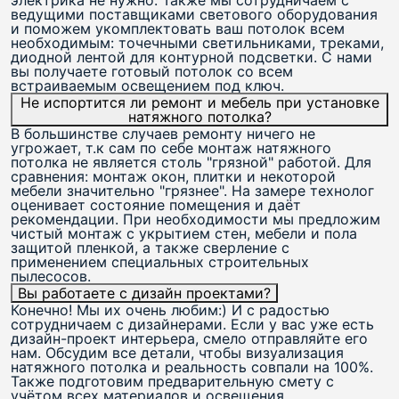
электрика не нужно. Также мы сотрудничаем с
ведущими поставщиками светового оборудования
и поможем укомплектовать ваш потолок всем
необходимым: точечными светильниками, треками,
диодной лентой для контурной подсветки. С нами
вы получаете готовый потолок со всем
встраиваемым освещением под ключ.
Не испортится ли ремонт и мебель при установке
натяжного потолка?
В большинстве случаев ремонту ничего не
угрожает, т.к сам по себе монтаж натяжного
потолка не является столь "грязной" работой. Для
сравнения: монтаж окон, плитки и некоторой
мебели значительно "грязнее". На замере технолог
оценивает состояние помещения и даёт
рекомендации. При необходимости мы предложим
чистый монтаж с укрытием стен, мебели и пола
защитой пленкой, а также сверление с
применением специальных строительных
пылесосов.
Вы работаете с дизайн проектами?
Конечно! Мы их очень любим:) И с радостью
сотрудничаем с дизайнерами. Если у вас уже есть
дизайн-проект интерьера, смело отправляйте его
нам. Обсудим все детали, чтобы визуализация
натяжного потолка и реальность совпали на 100%.
Также подготовим предварительную смету с
учётом всех материалов и освещения.