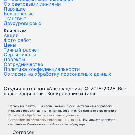
Со световыми линиями
Парящие
Бесщелевые
Тканевые
Двухуровневые
Клиентам
Акции
Фото работ
Цены
Точный расчет
Сертификаты
Проекты
Сотрудничество
Политика конфиденциальности
Согласие на обработку персоналных данных
Студия потолков «Александрия» © 2016-2026. Все
права защищены. Копирование и (или)
использование материалов данного сайта без
согласия авторов запрещено и преследуется в
Пользуясь сайтом, Вы соглашаетесь с осуществлением обработки
соответствии с законодательством РФ об
пользовательских данных с использованием Cookies в соответствии с
авторском праве. Данный сайт носит
Политикой обработки персональных данных
и
исключительно информационный характер и ни при
Согласием на обработку персональных данных
. Вы можете запретить
каких условиях не является публичной офертой,
сохранение Cookies в настройках своего браузера.
определяемой статьями 437 ГК РФ.
Согласен