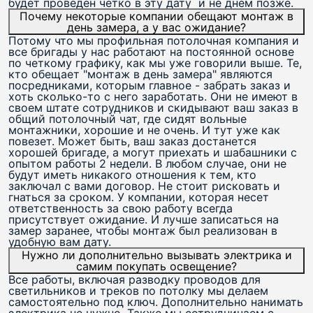
будет проведен четко в эту дату и не днём позже.
Почему некоторые компании обещают монтаж в
день замера, а у вас ожидание?
Потому что мы профильная потолочная компания и
все бригады у нас работают на постоянной основе
по четкому графику, как мы уже говорили выше. Те,
кто обещает "монтаж в день замера" являются
посредниками, которым главное - забрать заказ и
хоть сколько-то с него заработать. Они не имеют в
своем штате сотрудников и скидывают ваш заказ в
общий потолочный чат, где сидят вольные
монтажники, хорошие и не очень. И тут уже как
повезет. Может быть, ваш заказ достанется
хорошей бригаде, а могут приехать и шабашники с
опытом работы 2 недели. В любом случае, они не
будут иметь никакого отношения к тем, кто
заключал с вами договор. Не стоит рисковать и
гнаться за сроком. У компании, которая несет
ответственность за свою работу всегда
присутствует ожидание. И лучше записаться на
замер заранее, чтобы монтаж был реализован в
удобную вам дату.
Нужно ли дополнительно вызывать электрика и
самим покупать освещение?
Все работы, включая разводку проводов для
светильников и треков по потолку мы делаем
самостоятельно под ключ. Дополнительно нанимать