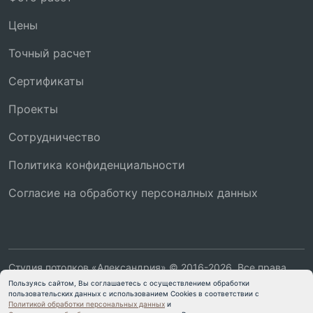
Цены
Точный расчет
Сертификаты
Проекты
Сотрудничество
Политика конфиденциальности
Согласие на обработку персоналных данных
Студия потолков «Александрия» © 2016-2026. Все права
защищены. Копирование и (или) использование материалов
Пользуясь сайтом, Вы соглашаетесь с осуществлением обработки
данного сайта без согласия авторов запрещено и
пользовательских данных с использованием Cookies в соответствии с
Политикой обработки персональных данных
и
преследуется в соответствии с законодательством РФ об