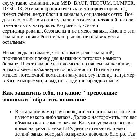
слуху такие компании, как MSD, BAUF, TEQTUM, LUMFER,
DESCOR. Эти корпорации очень клиентоориентированы,
имеют сайты, ведут блоги и каналы в социальных сетях. Все,
для того, чтобы вы о них узнали и захотели натяжной потолок
именно из их материала. Разумеется, все они
сертифицированы, безопасны и не имеют запаха. Именно эти
компании заняли Российский рынок, не оставив места
остальным.
Но мы ведь понимаем, что на самом деле компаний,
производящих пленку для натяжных потолков намного
больше. Просто им не хватило места на нашем рынке ввиду
низкого качества/конкурентоспособности. Но ничто не
мешает потолочной компании закупить эту пленку, например,
в Китае напрямую, и выдать за один из брендов выше.
Как защитить себя, на какие " тревожные
звоночки" обратить внимание
В компании вам сразу сообщают, что потолки и вовсе не
имеют какого-либо запаха. Должно насторожить, что вас
обманывают с самого начала. Как уже упоминалось, во
время нагрева плёнка ПВХ действительно источает
легкий запах, который испаряется довольно быстро. Так