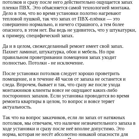
потолков и сразу после него действительно ощущается запах
пленки ПВХ. Это объясняется самой технологией монтажа.
Дело в том, что во время установки полотно нагревают
тепловой пушкой, так что запах от ПВХ-плёнки — это
совершенно нормально, и ничего страшного, а тем более
опасного, в этом нет. Вы ведь не удивитесь, что у штукатурки,
к примеру, специфический запах.
Да и в целом, свежесделанный ремонт имеет свой запах.
Пахнет ламинат, штукатурка, обои и мебель. Но при
правильном проветривании помещения запах уходит
полностью. Потолки - не исключение.
После установки потолков следует хорошо проветрить
помещение, и в течение 48 часов от запаха не останется и
следа. Впрочем, бывает и так, что сразу же после ухода
монтажников клиенты вовсе не ощущают каких-либо
посторонних запахов. Если установка проводится во время
ремонта квартиры в целом, то вопрос и вовсе теряет
актуальность.
Так что на вопрос заказчиков, если ли запах от натяжных
потолков, мы отвечаем, что наличие незначительного запаха в
ходе установки и сразу после неё вполне допустимо. Это
норма, которая не несёт абсолютно никакой опасности для