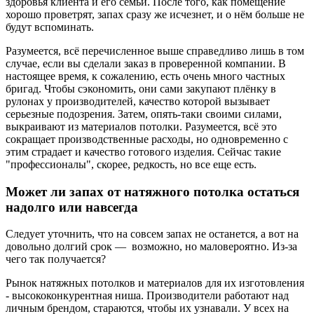
здоровья клиента и его семьи. После того, как помещение
хорошо проветрят, запах сразу же исчезнет, и о нём больше не
будут вспоминать.
Разумеется, всё перечисленное выше справедливо лишь в том
случае, если вы сделали заказ в проверенной компании. В
настоящее время, к сожалению, есть очень много частных
бригад. Чтобы сэкономить, они сами закупают плёнку в
рулонах у производителей, качество которой вызывает
серьезные подозрения. Затем, опять-таки своими силами,
выкраивают из материалов потолки. Разумеется, всё это
сокращает производственные расходы, но одновременно с
этим страдает и качество готового изделия. Сейчас такие
"профессионалы", скорее, редкость, но все еще есть.
Может ли запах от натяжного потолка остаться
надолго или навсегда
Следует уточнить, что на совсем запах не останется, а вот на
довольно долгий срок — возможно, но маловероятно. Из-за
чего так получается?
Рынок натяжных потолков и материалов для их изготовления
- высококонкурентная ниша. Производители работают над
личным брендом, стараются, чтобы их узнавали. У всех на