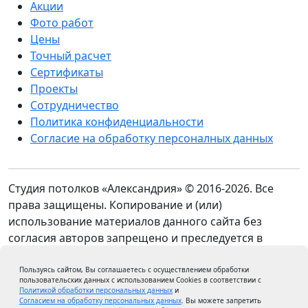
Акции
Фото работ
Цены
Точный расчет
Сертификаты
Проекты
Сотрудничество
Политика конфиденциальности
Согласие на обработку персоналных данных
Студия потолков «Александрия» © 2016-2026. Все
права защищены. Копирование и (или)
использование материалов данного сайта без
согласия авторов запрещено и преследуется в
соответствии с законодательством РФ об авторском
праве. Данный сайт носит исключительно
Пользуясь сайтом, Вы соглашаетесь с осуществлением обработки
пользовательских данных с использованием Cookies в соответствии с
информационный характер и ни при каких условиях
Политикой обработки персональных данных
и
Согласием на обработку персональных данных
. Вы можете запретить
не является публичной офертой, определяемой