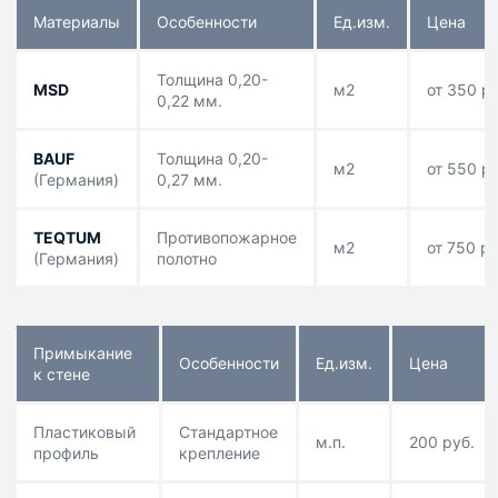
Материалы
Особенности
Eд.изм.
Цена
Толщина 0,20-
MSD
м2
от 350 р
0,22 мм.
BAUF
Толщина 0,20-
м2
от 550 ру
(Германия)
0,27 мм.
TEQTUM
Противопожарное
м2
от 750 ру
(Германия)
полотно
Примыкание
Особенности
Eд.изм.
Цена
к стене
Пластиковый
Стандартное
м.п.
200 руб.
профиль
крепление