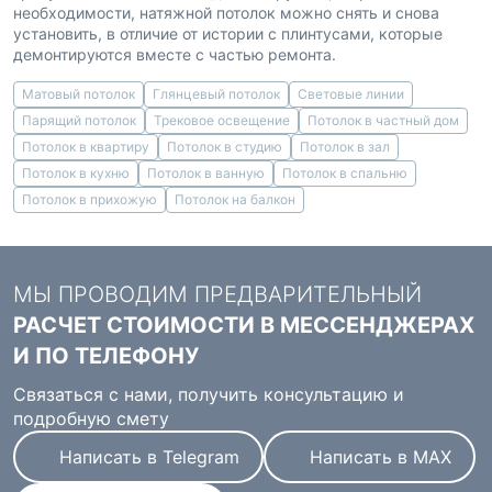
необходимости, натяжной потолок можно снять и снова
установить, в отличие от истории с плинтусами, которые
демонтируются вместе с частью ремонта.
Матовый потолок
Глянцевый потолок
Световые линии
Парящий потолок
Трековое освещение
Потолок в частный дом
Потолок в квартиру
Потолок в студию
Потолок в зал
Потолок в кухню
Потолок в ванную
Потолок в спальню
Потолок в прихожую
Потолок на балкон
МЫ ПРОВОДИМ ПРЕДВАРИТЕЛЬНЫЙ
РАСЧЕТ СТОИМОСТИ В МЕССЕНДЖЕРАХ
И ПО ТЕЛЕФОНУ
Связаться с нами, получить консультацию и
подробную смету
Написать в Telegram
Написать в MAX