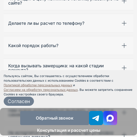
сайте?
Делаете ли вы расчет по телефону?
Какой порядок работы?
Когда вызывать замерщика: на какой стадии
ремонта?
Пользуясь сайтом, Вы соглашаетесь с осуществлением обработки
пользовательских данных с использованием Cookies в соответствии с
Политикой обработки персональных данных
и
Сколько времени займет установка натяжного
Согласием на обработку персональных данных
. Вы можете запретить сохранение
потолка?
Cookies в настройках своего браузера.
Согласен
Нам нужно дополнительно вызывать электрика и
самим покупать светильники?
Обратный звонок
Консультация и рассчет цены
Не испортится ли ремонт и мебель при установке
натяжного потолка?